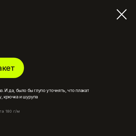
акет
. И да, было бы глупо уточнять, что плакат
у, крючка и шурупа
а 180 г/м