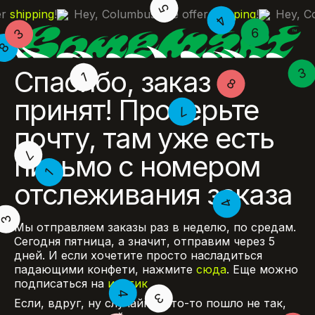
er
shipping
!
Hey, Columbus, we offer
shipping
!
Hey, C
Спасибо, заказ
принят! Проверьте
почту, там уже есть
письмо с номером
отслеживания заказа
Мы отправляем заказы раз в неделю, по средам.
Сегодня пятница, а значит, отправим через 5
дней.
И если хочетите просто насладиться
падающими конфети, нажмите
сюда
. Еще можно
подписаться на
инстик
Если, вдруг, ну случайно, что-то пошло не так,